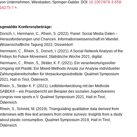
von Unternehmen, Wiesbaden, Springer-Gabler. DOI:
10.1007/978-3-658-
16275-7
.
sgewählte Konferenzbeiträge:
Dorsch, I., Herrmann, C., Rhein, S. (2022). Panel: Social Media Daten
–
Herausforderungen und Chancen. Informationswissenschaft im Wandel.
Wissenschaftliche Tagung 2022, Düsseldorf.
Herrmann, C., Rhein, S., Dorsch, I. (2021). A Social Network Analysis of the
Fridays for Future Movement. Statistische Woche 2021, digital.
Herrmann, C., Rhein, S., Sträter, K. F. (2021). Ein verantwortungsvoller
Umgang mit Plastik: Ein Mixed-Methods-Ansatz zur Analyse individueller
Zahlungsbereitschaften für Verpackungssubstitute. Qualmet Symposium
2021, Hall in Tirol, Österreich.
Rhein, S., Sträter K. F. (2021). Leitbildentwicklung mit der Methode
GABEK® – ein Praxisbericht am Beispiel des sozialen Jugendvereins
congrav new sports e.V. Qualmet Symposium 2021, Hall in Tirol,
Österreich.
Rhein, S., Schmid, M. (2019). Triangulating qualitative data derived from
interviews with free text answers from online surveys: Insights from a study
about plastic consumption. Qualmet Symposium 2019, Hall in Tirol,
Österreich.