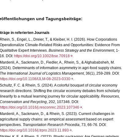
röffentlichungen und Tagungsbeiträge:
träge in referierten Journals
Rhein, S., Engel, L., Dreier, T., & Kleiber, H. I. (2026). How Corporations
Operationalize Climate‐Related Risks and Opportunities: Evidence From
Qualitative Expert Interviews.
Business Strategy and the Environment
, 1-
16. DOI:
https://doi.org/10.1002/bse.70918
.
Mardenli, A., Sackmann, D., Fiedler, A., Rhein, S., & Alghababsheh, M.
(2024). Determinants of information asymmetry in agri-food supply chains.
The International Journal of Logistics Management
, 36(1), 259-289. DOI:
https://doi.org/10.1108/IJLM-08-2023-0330
.
Schultz, F. C. & Rhein, S. (2024). A colorful bouquet of circular economy
research directions: Shifting the circular economy debates from scholarly
linearity to a mutual learning journey for circular applicability.
Resources,
Conservation and Recycling
, 202, 107346. DOI:
https://doi.org/10.1016/j.resconrec.2023.107346
.
Mardenli, A., Sackmann, D., & Rhein, S. (2023).
Current challenges in
agricultural supply chains: an empirical assessment based on expert
perspectives.
Transportation Research Procedia
, 73, 66-76. DOI:
https://doi.org/10.1016/j.trpro.2023.11.893
.
Sträter, K. F., & Rhein, S. (2023). Plastic packaging: Are German retailers