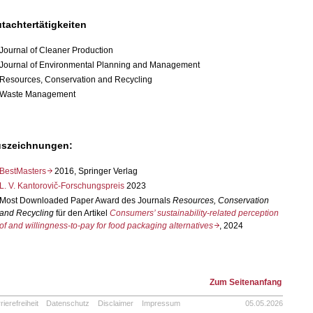
tachtertätigkeiten
Journal of Cleaner Production
Journal of Environmental Planning and Management
Resources, Conservation and Recycling
Waste Management
szeichnungen:
BestMasters
2016, Springer Verlag
L. V. Kantorovič-Forschungspreis
2023
Most Downloaded Paper Award des Journals
Resources, Conservation
and Recycling
für den Artikel
Consumers’ sustainability-related perception
of and willingness-to-pay for food packaging alternatives
, 2024
Zum Seitenanfang
rierefreiheit
Datenschutz
Disclaimer
Impressum
05.05.2026