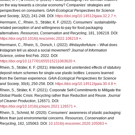
on the way towards a circular economy? Companies’ strategies and
perspectives on consumers.
GAIA-Ecological Perspectives for Science
and Society
,
32
(2), 241-248. DOI:
https://doi.org/10.14512/gaia.32.2.7
.
Herrmann, C., Rhein, S., Sträter, K. F. (2022). Consumers` sustainability-
related perception of and willingness-to-pay for food packaging
alternatives.
Resources, Conservation and Recycling
, 181, 106219. DOI:
https://doi.org/10.1016/j.resconrec.2022.106219
.
Herrmann, C., Rhein, S., Dorsch, I. (2022). #fridaysforfuture – What does
Instagram tell us about a social movement?
Journal of Information
Science
, online first Feb. 2022. DOI:
https://doi.org/10.1177/01655515211063620
.
Rhein, S., Sträter, K. F. (2021). Intended and unintended effects of statutory
deposit return schemes for single-use plastic bottles: Lessons learned
from the German experience.
GAIA-Ecological Perspectives for Science
and Society
, 30(4), 250-256. DOI:
https://doi.org/10.14512/gaia.30.4.8
.
Rhein, S., Sträter, K. F. (2021). Corporate Self-Commitments to Mitigate the
Global Plastic Crisis: Recycling rather than Reduction and Reuse.
Journal
of Cleaner Production
, 126571. DOI:
https://doi.org/10.1016/j.jclepro.2021.126571
.
Rhein, S., Schmid, M. (2020).
Consumers’ awareness of plastic packaging:
More than just environmental concerns.
Resources, Conservation and
Recycling
, 162, 105063. DOI:
10.1016/j.resconrec.2020.105063
.