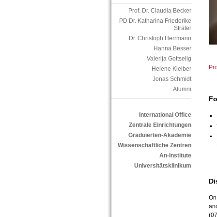
Prof. Dr. Claudia Becker
PD Dr. Katharina Friederike
Sträter
Dr. Christoph Herrmann
Hanna Besser
Valerija Gottselig
Pr
Helene Kleiber
Jonas Schmidt
Alumni
Fo
International Office
Zentrale Einrichtungen
Graduierten-Akademie
Wissenschaftliche Zentren
An-Institute
Universitätsklinikum
Di
On 
and
(0