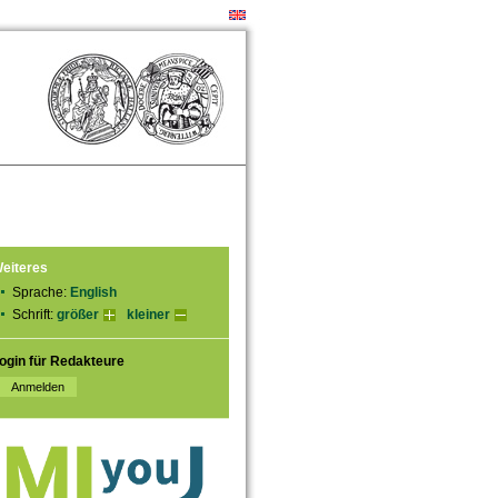
eiteres
Sprache:
English
Schrift:
größer
kleiner
ogin für Redakteure