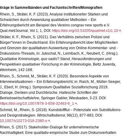
iträge in Sammelbänden und Fachzeitschriften/Monografien
Rhein, S., Sträter, K. F. (2023). Analyse institutioneller Stärken und
Schwächen durch Anwendung qualitativer Methoden
–
Ein
Erfahrungsbericht am Beispiel des Vereins congrav new sports e.V.
Qual.met/Journal, Vol 1, 1, DOI:
https://doi.org/10.53205/qualmet.v1i1.10
.
Sträter, K. F., Rhein, S. (2021). Das Verhältnis zwischen Polizei und
Bürger*innen in Deutschland. Ein Erfahrungsbericht über Möglichkeiten
und Grenzen der qualitativen Auswertung von Online-Kommentar- und -
Diskussions-Threads, in: Jukschat, N., Leimbach, K., Neubert, C. (Hrsg.).
Qualitative Kriminologie, quo vadis? Stand, Herausforderungen und
Perspektiven qualitativer Forschung in der Kriminologie
, Beltz Juventa,
Weinheim, 142-168.
Rhein, S., Schmid, M., Sträter, K. F. (2020). Besondere Aspekte von
Interviewsituationen – Ein Erfahrungsbericht, in: Raich, M., Müller-Seeger,
J., Ebert, H. (Hrsg.). Symposium Qualitative Sozialforschung 2019.
Dialoge, Denken und Durchbrüche.
Hallesche Schriften der
Betriebswirtschaftslehre
, Springer Gabler, Wiesbaden, 3-23. DOI:
https://doi.org/10.1007/978-3-658-32463-6_1
.
Schmid, M., Rhein, S. (2018). Kunststoffflut – Potenziale von Substitutions-
und Designstrategien.
Wirtschaftsdienst
, 98(12), 877-883, DOI:
10.1007/s10273-018-2380-x
.
Rhein, S. (2017). Stakeholder-Dialoge für unternehmerische
Nachhaltigkeit. Eine qualitativ-empirische Studie zum Diskursverhalten