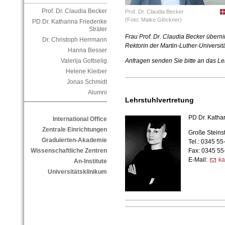
Prof. Dr. Claudia Becker
Prof. Dr. Claudia Becker
(Foto: Maike Glöckner)
PD Dr. Katharina Friederike
Sträter
Frau Prof. Dr. Claudia Becker übern
Dr. Christoph Herrmann
Rektorin der Martin-Luther-Universit
Hanna Besser
Valerija Gottselig
Anfragen senden Sie bitte an das Leh
Helene Kleiber
Jonas Schmidt
Alumni
Lehrstuhlvertretung
PD Dr. Kathar
International Office
Zentrale Einrichtungen
Große Steins
Graduierten-Akademie
Tel.: 0345 5
Fax: 0345 5
Wissenschaftliche Zentren
E-Mail:
ka
An-Institute
Universitätsklinikum