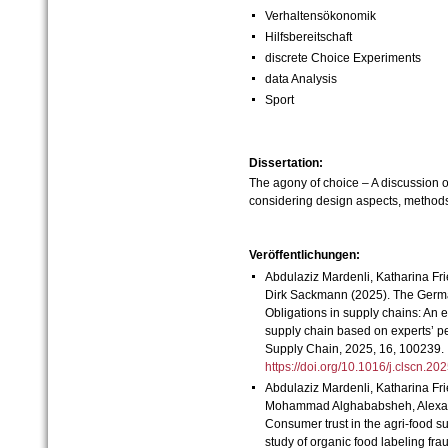
Verhaltensökonomik
Hilfsbereitschaft
discrete Choice Experiments
data Analysis
Sport
Dissertation:
The agony of choice – A discussion o
considering design aspects, methods 
Veröffentlichungen:
Abdulaziz Mardenli, Katharina Fri
Dirk Sackmann (2025). The Germa
Obligations in supply chains: An 
supply chain based on experts’ pe
Supply Chain, 2025, 16, 100239.
https://doi.org/10.1016/j.clscn.
Abdulaziz Mardenli
,
Katharina Fri
Mohammad Alghababsheh
,
Alexa
Consumer trust in the agri-food s
study of organic food labeling fra