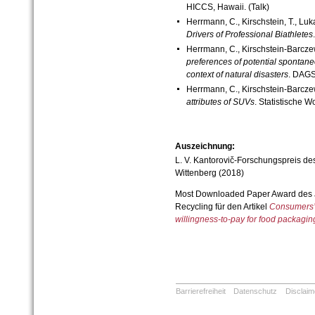
HICCS, Hawaii.
(Talk)
Herrmann, C., Kirschstein, T., Luk
Drivers of Professional Biathletes
Herrmann, C., Kirschstein-Barczew
preferences of potential spontane
context of natural disasters
. DAGS
Herrmann, C., Kirschstein-Barcze
attributes of SUVs
. Statistische 
Auszeichnung:
L. V. Kantorovič-Forschungspreis des 
Wittenberg (2018)
Most Downloaded Paper Award des J
Recycling für den Artikel
Consumers’ 
willingness-to-pay for food packagi
Barrierefreiheit
Datenschutz
Disclaim