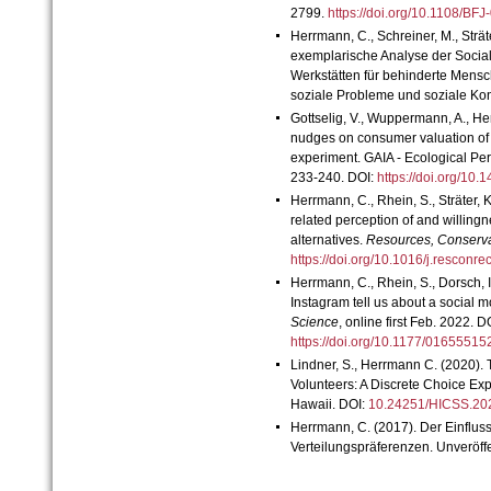
2799.
https://doi.org/10.1108/B
Herrmann, C., Schreiner, M., Sträte
exemplarische Analyse der Socia
Werkstätten für behinderte Mensche
soziale Probleme und soziale Kont
Gottselig, V., Wuppermann, A., He
nudges on consumer valuation of s
experiment. GAIA - Ecological Per
233-240. DOI:
https://doi.org/10
Herrmann, C., Rhein, S., Sträter, 
related perception of and willing
alternatives.
Resources, Conserva
https://doi.org/10.1016/j.rescon
Herrmann, C., Rhein, S., Dorsch, I
Instagram tell us about a social
Science
, online first Feb. 2022. D
https://doi.org/10.1177/016555
Lindner, S., Herrmann C. (2020).
Volunteers: A Discrete Choice Ex
Hawaii. DOI:
10.24251/HICSS.2
Herrmann, C. (2017).
Der Einflus
Verteilungspräferenzen. Unveröffe