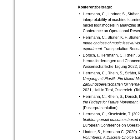
Konferenzbeiträge:
Herrmann, C., Lindner, S., Sträter
interpretability of machine learn
mixed logit models in analyzing s
Conference on Operational Resea
Herrmann, C., Sträter, K. F. Sträter
mode choices of music festival vis
experiment
. Transportation Res
Dorsch, I., Herrmann, C., Rhein, 
Herausforderungen und Chancen.
Wissenschaftliche Tagung 2022, 
Herrmann, C., Rhein, S., Sträter, K
Umgang mit Plastik: Ein Mixed-Me
Zahlungsbereitschaften für Verpa
2021, Hall in Tirol, Österreich. (Ta
Herrmann, C., Rhein, S., Dorsch, I
the Fridays for Future Movement
.
(Posterpräsentation)
Herrmann, C., Kirschstein, T. (202
biathlon pursuit outcomes based 
European Conference on Operatio
Lindner, S., Herrmann C. (2020).
Volunteers: A Discrete Choice Ex